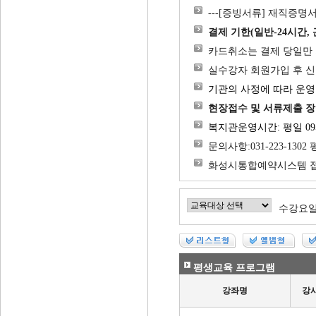
---[증빙서류] 재직증
결제 기한(일반-24시간
카드취소는 결제 당일만
실수강자 회원가입 후 신
기관의 사정에 따라 운영
현장접수 및 서류제출 장
복지관운영시간: 평일 09시-
문의사항:031-223-130
화성시통합예약시스템 접수 가능 ht
수강요
평생교육 프로그램
강좌명
강