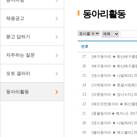
동아리활동
채용공고
묻고 답하기
번호
자주하는 질문
27
[배구동아리 ★ 화산배구클럽] 
26
[배구동아리 ★ 화산배구클럽] 제
포토 갤러리
25
[댄스동아리 ★ 나빌레라] 201
24
[서예동아리 ★ 붓끝사랑회] 2
동아리활동
23
[의류동아리 ★ 정나누미] 201
22
[배드민턴동아리 ★ 화산클럽]
21
[풍물동아리★ 퀘지나] 2017년
20
[댄스동아리 ★ 나빌레라] 201
19
[밸리동아리 ★ 예스밸리] 201