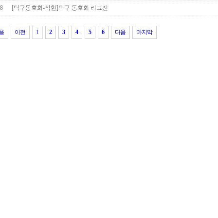
48
[탁구동호회-작현]탁구 동호회 리그전
음
이전
1
2
3
4
5
6
다음
마지막