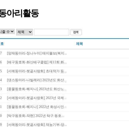
동아리활동
번호
제목
57
[양재동아리-정나누미] 테이블보(복지...
56
[배구동호회-화산배구클럽] 제11회 화...
55
[서예동아리-붓끝사랑회] 초대작가 등...
54
[댄스동아리-나빌레라] 2023년도 화산...
53
[풍물동호회-퀘지나] 2023년도 화산노...
52
[서예동아리-붓끝사랑회] 2023년 국제...
51
[풍물동호회-퀘지나] 2022년 화성시민...
50
[탁구동호회-작현] 2022년 탁구 동호...
49
[서예동아리-붓끝사랑회] 재능기부-양...