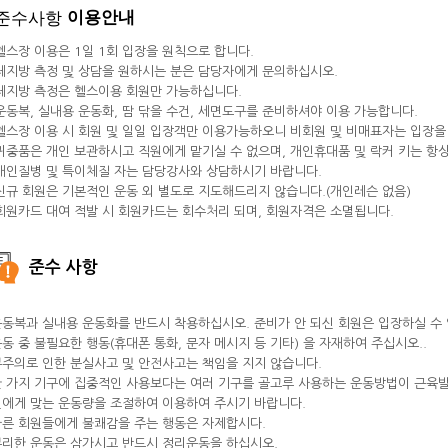
이용안내
 헬스장 이용은 1일 1회 입장을 원칙으로 합니다.
 체지방 측정 및 상담을 원하시는 분은 담당자에게 문의하십시오.
체지방 측정은 헬스이용 회원만 가능하십니다.
 운동복, 실내용 운동화, 땀 닦을 수건, 세면도구를 준비하셔야 이용 가능합니다.
 헬스장 이용 시 회원 및 일일 입장객만 이용가능하오니 비회원 및 비매표자는 입장을
 귀중품은 개인 보관하시고 직원에게 맡기실 수 없으며, 개인휴대품 및 락커 키는 항
개인질병 및 특이체질 자는 담당강사와 상담하시기 바랍니다.
 신규 회원은 기본적인 운동 외 별도로 지도해드리지 않습니다.(개인레슨 없음)
 회원카드 대여 적발 시 회원카드는 회수처리 되며, 회원자격은 소멸됩니다.
준수 사항
운동복과 실내용 운동화를 반드시 착용하십시오. 준비가 안 되신 회원은 입장하실 수
운동 중 불필요한 행동(휴대폰 통화, 문자 메시지 등 기타) 을 자재하여 주십시오..
부주의로 인한 분실사고 및 안전사고는 책임을 지지 않습니다.
한 가지 기구에 집중적인 사용보다는 여러 기구를 골고루 사용하는 운동방법이 근육
에게 맞는 운동량을 조절하여 이용하여 주시기 바랍니다.
다른 회원들에게 불쾌감을 주는 행동은 자제합시다.
무리한 운동은 삼가시고 반드시 정리운동을 하십시오.