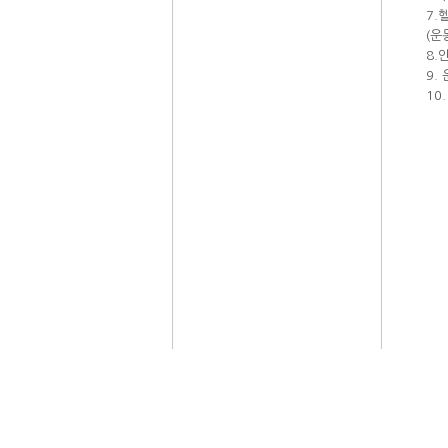
7.
(운
8.
9.
10