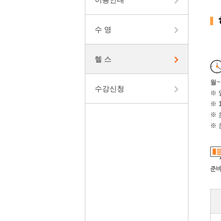
수 영
헬 스
월~금
수강신청
※ 
※ 
※ 
※ 
준비