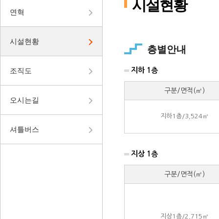
시설현황
연혁
시설현황
층별안내
조직도
지하 1층
구분/면적(㎡)
오시는길
지하1층/3,524㎡
셔틀버스
지상 1층
구분/면적(㎡)
지상1층/2,715㎡