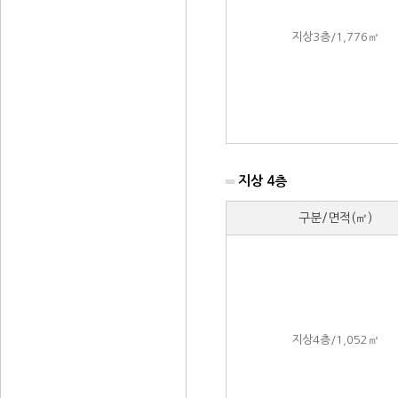
지상3층/1,776㎡
지상 4층
구분/면적(㎡)
지상4층/1,052㎡