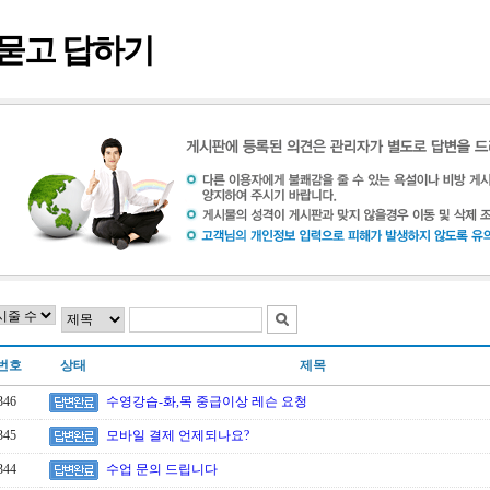
묻고 답하기
번호
상태
제목
346
수영강습-화,목 중급이상 레슨 요청
345
모바일 결제 언제되나요?
344
수업 문의 드립니다