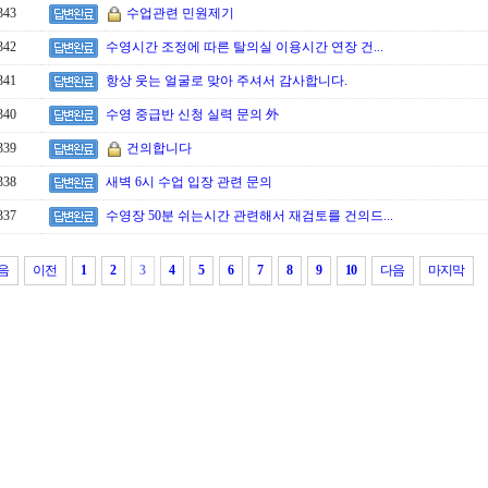
343
수업관련 민원제기
342
수영시간 조정에 따른 탈의실 이용시간 연장 건...
341
항상 웃는 얼굴로 맞아 주셔서 감사합니다.
340
수영 중급반 신청 실력 문의 外
339
건의합니다
338
새벽 6시 수업 입장 관련 문의
337
수영장 50분 쉬는시간 관련해서 재검토를 건의드...
음
이전
1
2
3
4
5
6
7
8
9
10
다음
마지막