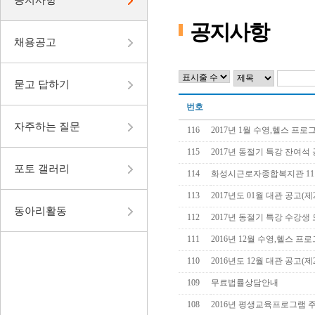
공지사항
채용공고
묻고 답하기
번호
자주하는 질문
116
2017년 1월 수영,헬스 프로그
115
2017년 동절기 특강 잔여석
포토 갤러리
114
화성시근로자종합복지관 11월
113
2017년도 01월 대관 공고(제20
동아리활동
112
2017년 동절기 특강 수강생
111
2016년 12월 수영,헬스 프로
110
2016년도 12월 대관 공고(제20
109
무료법률상담안내
108
2016년 평생교육프로그램 주