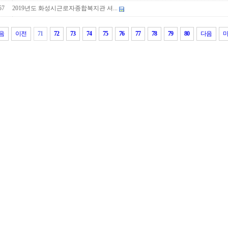
57
2019년도 화성시근로자종합복지관 셔...
음
이전
71
72
73
74
75
76
77
78
79
80
다음