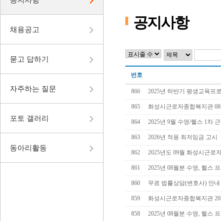
공지사항
채용공고
묻고 답하기
번호
자주하는 질문
866
2025년 하반기 평생교육프로
865
화성시근로자종합복지관 08월
포토 갤러리
864
2025년 9월 수영/헬스 1차 근
863
2026년 적용 최저임금 고시
동아리활동
862
2025년도 09월 화성시근로
861
2025년 08월분 수영, 헬스 프
860
무료 법률상담(변호사) 안내
859
화성시근로자종합복지관 2025년
858
2025년 08월분 수영, 헬스 프