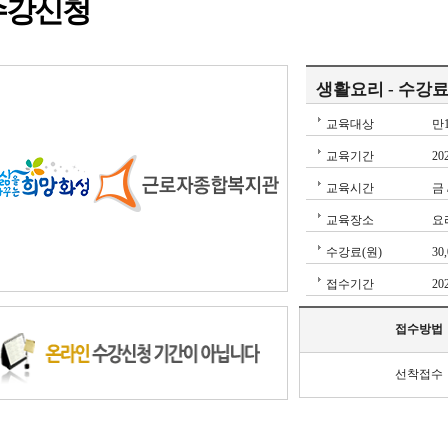
수강신청
생활요리 - 수강
교육대상
만
교육기간
20
교육시간
금 
교육장소
요
수강료(원)
30
접수기간
20
접수방법
선착접수