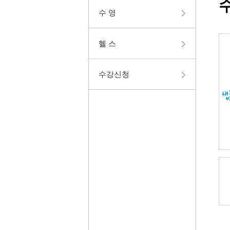
수 영
헬 스
수강신청