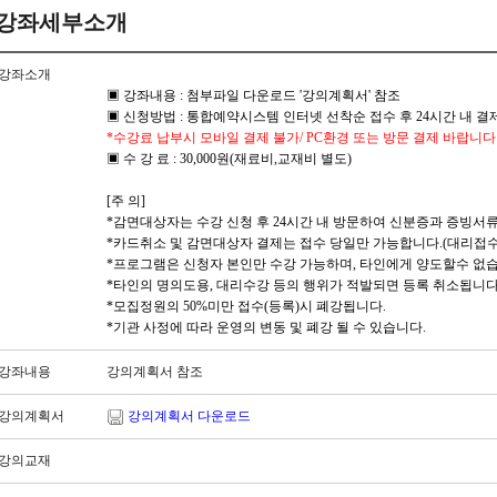
강좌세부소개
강좌소개
▣ 강좌내용 : 첨부파일 다운로드 '강의계획서' 참조
▣ 신청방법 : 통합예약시스템 인터넷 선착순 접수 후 24시간 내 결
*수강료 납부시 모바일 결제 불가/ PC환경 또는 방문 결제 바랍니다 
▣ 수 강 료 : 30,000원(재료비,교재비 별도)
[주 의]
*감면대상자는 수강 신청 후 24시간 내 방문하여 신분증과 증빙서류
*카드취소 및 감면대상자 결제는 접수 당일만 가능합니다.(대리접수
*프로그램은 신청자 본인만 수강 가능하며, 타인에게 양도할수 없습
*타인의 명의도용, 대리수강 등의 행위가 적발되면 등록 취소됩니다
*모집정원의 50%미만 접수(등록)시 폐강됩니다.
*기관 사정에 따라 운영의 변동 및 폐강 될 수 있습니다.
강좌내용
강의계획서 참조
강의계획서
강의계획서 다운로드
강의교재