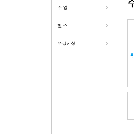
수 영
헬 스
수강신청