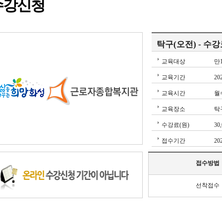
수강신청
탁구(오전) - 수
교육대상
만
교육기간
20
교육시간
월수
교육장소
탁
수강료(원)
30
접수기간
20
접수방법
선착접수