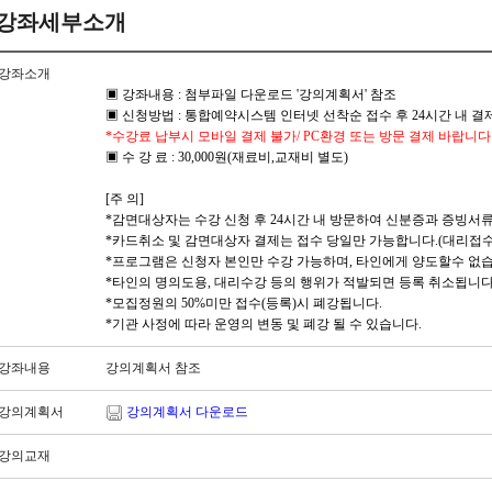
강좌세부소개
강좌소개
▣ 강좌내용 : 첨부파일 다운로드 '강의계획서' 참조
▣ 신청방법 : 통합예약시스템 인터넷 선착순 접수 후 24시간 내 결
*수강료 납부시 모바일 결제 불가/ PC환경 또는 방문 결제 바랍니다 
▣ 수 강 료 : 30,000원(재료비,교재비 별도)
[주 의]
*감면대상자는 수강 신청 후 24시간 내 방문하여 신분증과 증빙서류
*카드취소 및 감면대상자 결제는 접수 당일만 가능합니다.(대리접수
*프로그램은 신청자 본인만 수강 가능하며, 타인에게 양도할수 없습
*타인의 명의도용, 대리수강 등의 행위가 적발되면 등록 취소됩니다
*모집정원의 50%미만 접수(등록)시 폐강됩니다.
*기관 사정에 따라 운영의 변동 및 폐강 될 수 있습니다.
강좌내용
강의계획서 참조
강의계획서
강의계획서 다운로드
강의교재